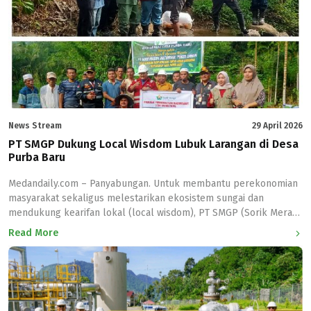
Panas Bumi Kementerian Energi dan Sumber […]
News Stream
29 April 2026
PT SMGP Dukung Local Wisdom Lubuk Larangan di Desa
Purba Baru
Medandaily.com – Panyabungan. Untuk membantu perekonomian
masyarakat sekaligus melestarikan ekosistem sungai dan
mendukung kearifan lokal (local wisdom), PT SMGP (Sorik Merapi
Geotermal Power) perusahaan yang bergerak di bidang panas
Read More
bumi di Kabupaten Mandailing Natal (Madina) menyerahkan bibit
ikan mas di lubuk larangan Desa Purba Baru kecamatan Lembah
Sorik Marapi Kabupaten Mandailing Natal (Madina), Rabu
(28/4/2026). Lubuk […]