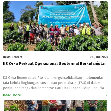
News Stream
08 June 2026
KS Orka Perkuat Operasional Geotermal Berkelanjutan
KS Orka Renewables Pte. Ltd. mengonsolidasikan implementasi
tata kelola lingkungan, sosial, dan perusahaan (ESG) di dalam
penutupan rangkaian kampanye Hari Lingkungan Hidup Sedunia
2026 bertema #NowForClimate. Penutupan program kelestarian
Read More
ekosistem yang berlangsung selama satu bulan di seluruh
wilayah operasional anak usahanya ini ditandai dengan
penyelenggaraan webinar nasional yang melibatkan Direktorat