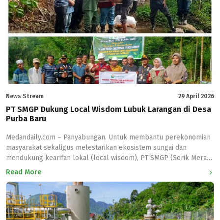
penyelenggaraan webinar nasional yang melibatkan Direktorat
Panas Bumi Kementerian Energi dan Sumber […]
News Stream
29 April 2026
PT SMGP Dukung Local Wisdom Lubuk Larangan di Desa
Purba Baru
Medandaily.com – Panyabungan. Untuk membantu perekonomian
masyarakat sekaligus melestarikan ekosistem sungai dan
mendukung kearifan lokal (local wisdom), PT SMGP (Sorik Merapi
Geotermal Power) perusahaan yang bergerak di bidang panas
Read More
bumi di Kabupaten Mandailing Natal (Madina) menyerahkan bibit
ikan mas di lubuk larangan Desa Purba Baru kecamatan Lembah
Sorik Marapi Kabupaten Mandailing Natal (Madina), Rabu
(28/4/2026). Lubuk […]