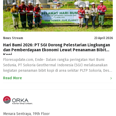
News Stream
23 April 2026
Hari Bumi 2026: PT SGI Dorong Pelestarian Lingkungan
dan Pemberdayaan Ekonomi Lewat Penanaman Bibit
Kopi
Floresupdate.com, Ende- Dalam rangka peringatan Hari Bumi
Sedunia, PT Sokoria Geothermal Indonesia (SGI) melaksanakan
kegiatan penanaman bibit kopi di area sekitar PLTP Sokoria, Desa
Sokoria, Kab. Ende. “Sejalan dengan tema Hari Bumi Sedunia 2026,
Read More
“Our Power, Our Planet”, PT SGI tak hanya menyalurkan energi
bersih bagi masyarakat di Kab. Ende, tetapi turut menjaga
keseimbangan lingkungan […]
Menara Sentraya, 19th Floor