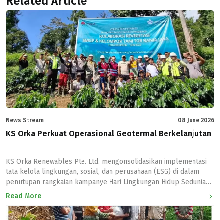
Related Article
News Stream
08 June 2026
KS Orka Perkuat Operasional Geotermal Berkelanjutan
KS Orka Renewables Pte. Ltd. mengonsolidasikan implementasi
tata kelola lingkungan, sosial, dan perusahaan (ESG) di dalam
penutupan rangkaian kampanye Hari Lingkungan Hidup Sedunia
2026 bertema #NowForClimate. Penutupan program kelestarian
Read More
ekosistem yang berlangsung selama satu bulan di seluruh
wilayah operasional anak usahanya ini ditandai dengan