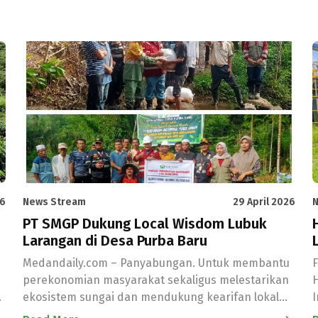
26
News Stream
29 April 2026
PT SMGP Dukung Local Wisdom Lubuk
Larangan di Desa Purba Baru
Medandaily.com – Panyabungan. Untuk membantu
perekonomian masyarakat sekaligus melestarikan
H
ekosistem sungai dan mendukung kearifan lokal
I
(local wisdom), PT SMGP (Sorik Merapi Geotermal
p