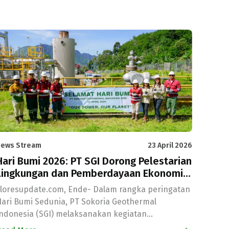
News Stream
23 April 2026
Hari Bumi 2026: PT SGI Dorong Pelestarian
Lingkungan dan Pemberdayaan Ekonomi
Lewat Penanaman Bibit Kopi
Floresupdate.com, Ende- Dalam rangka peringatan
ari Bumi Sedunia, PT Sokoria Geothermal
ndonesia (SGI) melaksanakan kegiatan
enanaman bibit kopi di area sekitar PLTP Sokoria,