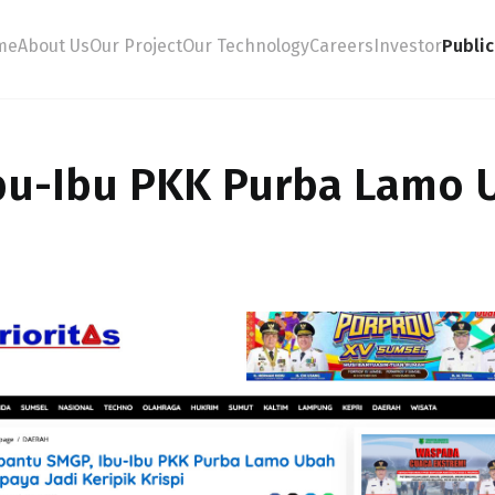
me
About Us
Our Project
Our Technology
Careers
Investor
Public
bu-Ibu PKK Purba Lamo 